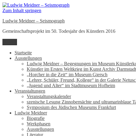
Zum Inhalt springen
Ludwig Meidner – Seismograph
Gemeinschaftsprojekt im 50. Todesjahr des Künstlers 2016
Menü
Startseite
Ausstellungen
Ludwig Meidner – Begegnungen im Museum Künstlerko
Künstler im Ersten Weltkrieg im Kunst Archiv Darmstad
„Horcher in die Zeit“ im Museum Giersch
„Lehrer, Schüler, Freund, Kollege“ in der Galerie Netusc
„Jugend und Alter“ im Stadtmuseum Hofheim
Veranstaltungen
Veranstaltungskalender
szenische Lesung Zinnobernächte und ultramarinblaue T
Symposium des Jüdischen Museums Frankfurt
Ludwig Meidner
Biografie
Werkphasen
Ausstellungen
Literatur