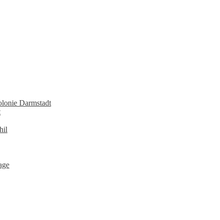
lonie Darmstadt
t
hil
age