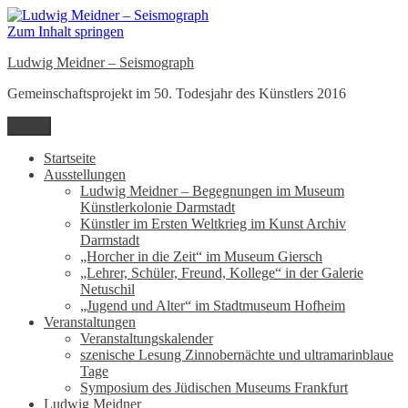
Zum Inhalt springen
Ludwig Meidner – Seismograph
Gemeinschaftsprojekt im 50. Todesjahr des Künstlers 2016
Menü
Startseite
Ausstellungen
Ludwig Meidner – Begegnungen im Museum
Künstlerkolonie Darmstadt
Künstler im Ersten Weltkrieg im Kunst Archiv
Darmstadt
„Horcher in die Zeit“ im Museum Giersch
„Lehrer, Schüler, Freund, Kollege“ in der Galerie
Netuschil
„Jugend und Alter“ im Stadtmuseum Hofheim
Veranstaltungen
Veranstaltungskalender
szenische Lesung Zinnobernächte und ultramarinblaue
Tage
Symposium des Jüdischen Museums Frankfurt
Ludwig Meidner